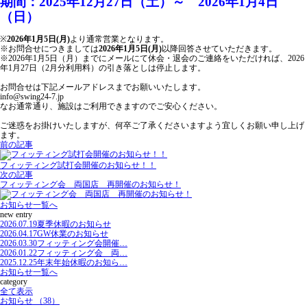
期間：2025年12月27日（土）～ 2026年1月4日
（日）
※
2026年1月5日(月)
より通常営業となります。
※お問合せにつきましては
2026年1月5日(月)
以降回答させていただきます。
※2026年1月5日（月）までにメールにて休会・退会のご連絡をいただければ、2026
年1月27日（2月分利用料）の引き落としは停止します。
お問合せは下記メールアドレスまでお願いいたします。
info@swing24-7.jp
なお通常通り、施設はご利用できますのでご安心ください。
ご迷惑をお掛けいたしますが、何卒ご了承くださいますよう宜しくお願い申し上げ
ます。
前の記事
フィッティング試打会開催のお知らせ！！
次の記事
フィッティング会 両国店 再開催のお知らせ！
お知らせ一覧へ
new entry
2026.07.19
夏季休暇のお知らせ
2026.04.17
GW休業のお知らせ
2026.03.30
フィッティング会開催…
2026.01.22
フィッティング会 両…
2025.12.25
年末年始休暇のお知ら…
お知らせ一覧へ
category
全て表示
お知らせ （38）