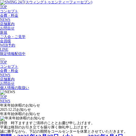
TOP
コンセプト
会費・料金
NEWS
店舗案内
お問合せ
新規
ご入会・ご見学
会員様
WEB予約
LINE
限定情報配信中
TOP
コンセプト
会費・料金
NEWS
店舗案内
お問合せ
個人情報の取扱い
TOP
NEWS
年末年始休暇のお知らせ
2025.12.25
お知らせ
年末年始休暇のお知らせ
拝啓 時下ますますご清祥のこととお慶び申し上げます。
平素は格別のお引き立てを賜り厚く御礼申し上げます。
誠に勝手ながら、下記の期間をコールセンターを休業とさせていただきます。